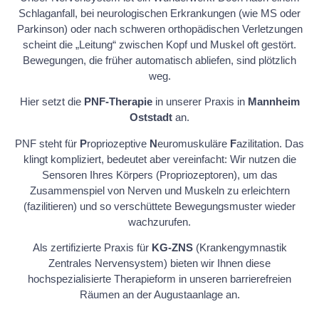
Schlaganfall, bei neurologischen Erkrankungen (wie MS oder
Parkinson) oder nach schweren orthopädischen Verletzungen
scheint die „Leitung“ zwischen Kopf und Muskel oft gestört.
Bewegungen, die früher automatisch abliefen, sind plötzlich
weg.
Hier setzt die
PNF-Therapie
in unserer Praxis in
Mannheim
Oststadt
an.
PNF steht für
P
ropriozeptive
N
euromuskuläre
F
azilitation. Das
klingt kompliziert, bedeutet aber vereinfacht: Wir nutzen die
Sensoren Ihres Körpers (Propriozeptoren), um das
Zusammenspiel von Nerven und Muskeln zu erleichtern
(fazilitieren) und so verschüttete Bewegungsmuster wieder
wachzurufen.
Als zertifizierte Praxis für
KG-ZNS
(Krankengymnastik
Zentrales Nervensystem) bieten wir Ihnen diese
hochspezialisierte Therapieform in unseren barrierefreien
Räumen an der Augustaanlage an.