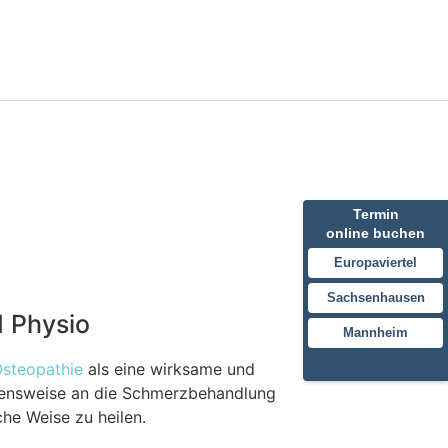
Karriere
Kontakt
Termin
online buchen
Europaviertel
Sachsenhausen
I Physio
Mannheim
steopathie
als eine wirksame und
hensweise an die Schmerzbehandlung
che Weise zu heilen.