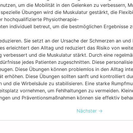
e benutzen, um die Mobilität in den Gelenken zu verbesser
pezielle Übungen wird die Muskulatur gestärkt, die Flexibi
r hochqualifizierte Physiotherapie-
en individuell betreut, um die bestmöglichen Ergebnisse zu
duzieren. Sie setzt an der Ursache der Schmerzen an und 
es erleichtert den Alltag und reduziert das Risiko von weit
ung verbessert und die Muskulatur stärkt. Durch eine rege
ürfnisse jedes Patienten zugeschnitten. Diese personalisier
en. Diese Übungen können problemlos in den Alltag integr
 erhöhen. Diese Übungen sollten sanft und kontrolliert d
 und die Wirbelsäule zu stabilisieren. Eine starke Rumpfm
itsplatz vornehmen, um Fehlhaltungen zu vermeiden. Klei
gen und Präventionsmaßnahmen können sie effektiv behandelt
Nächster
→