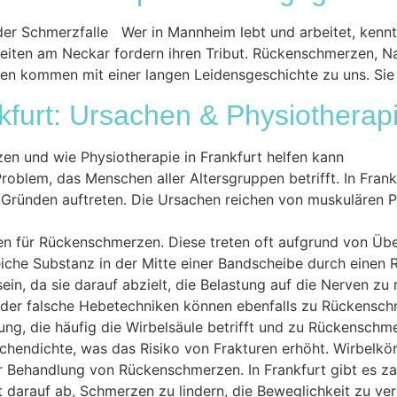
er Schmerzfalle Wer in Mannheim lebt und arbeitet, kennt 
nheiten am Neckar fordern ihren Tribut. Rückenschmerzen,
nten kommen mit einer langen Leidensgeschichte zu uns. Sie
urt: Ursachen & Physiotherap
en und wie Physiotherapie in Frankfurt helfen kann
roblem, das Menschen aller Altersgruppen betrifft. In Fra
ünden auftreten. Die Ursachen reichen von muskulären Pro
 für Rückenschmerzen. Diese treten oft aufgrund von Überb
weiche Substanz in der Mitte einer Bandscheibe durch einen
sein, da sie darauf abzielt, die Belastung auf die Nerven zu
oder falsche Hebetechniken können ebenfalls zu Rückenschme
kung, die häufig die Wirbelsäule betrifft und zu Rückensc
hendichte, was das Risiko von Frakturen erhöht. Wirbelkör
 Behandlung von Rückenschmerzen. In Frankfurt gibt es zah
 darauf ab, Schmerzen zu lindern, die Beweglichkeit zu ve