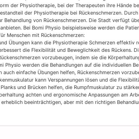
te Form der Physiotherapie, bei der Therapeuten ihre Händ
Bestandteil der Physiotherapie bei Rückenschmerzen. Durch s
zur Behandlung von Rückenschmerzen. Die Stadt verfügt übe
nbieten. Bei Bomi Physio beispielsweise werden die Patient
e für Menschen mit Rückenschmerzen:
und Übungen kann die Physiotherapie Schmerzen effektiv re
bessert die Flexibilität und Beweglichkeit des Rückens. Di
en Rückenschmerzen vorzubeugen, indem sie die Körperhalt
i Physio werden die Behandlungen auf die individuellen Bed
 auch einfache Übungen helfen, Rückenschmerzen vorzubeug
muskulatur kann Verspannungen lösen und die Flexibilität
lanks und Brücken helfen, die Rumpfmuskulatur zu stärken
örperhaltung achten und ergonomische Anpassungen am Arbe
heblich beeinträchtigen, aber mit den richtigen Behandlun