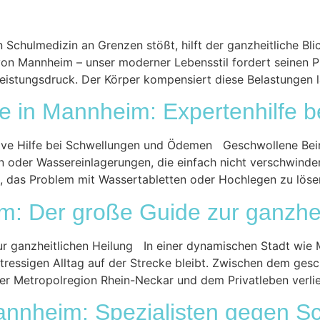
Schulmedizin an Grenzen stößt, hilft der ganzheitliche Bli
on Mannheim – unser moderner Lebensstil fordert seinen Pr
eistungsdruck. Der Körper kompensiert diese Belastungen l
e in Mannheim: Expertenhilfe 
ive Hilfe bei Schwellungen und Ödemen Geschwollene Bein
 oder Wassereinlagerungen, die einfach nicht verschwinde
 das Problem mit Wassertabletten oder Hochlegen zu lösen,
m: Der große Guide zur ganzhei
 ganzheitlichen Heilung In einer dynamischen Stadt wie Man
stressigen Alltag auf der Strecke bleibt. Zwischen dem ges
der Metropolregion Rhein-Neckar und dem Privatleben verli
annheim: Spezialisten gegen 