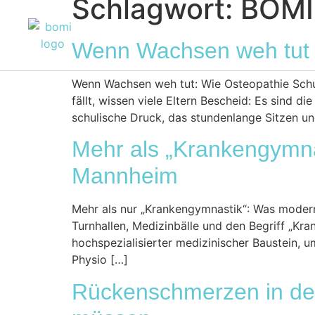
Schlagwort:
BOMI
Home
Über uns
Unsere
Wenn Wachsen weh tut &
Wenn Wachsen weh tut: Wie Osteopathie Schul
fällt, wissen viele Eltern Bescheid: Es sind
schulische Druck, das stundenlange Sitzen u
Mehr als „Krankengymnas
Mannheim
Mehr als nur „Krankengymnastik“: Was moderne
Turnhallen, Medizinbälle und den Begriff „Kr
hochspezialisierter medizinischer Baustein, 
Physio […]
Rückenschmerzen in der