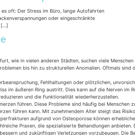
es oft: Der Stress im Büro, lange Autofahrten
 Nackenverspannungen oder eingeschränkte
 […]
ie
nkfurt, wie in vielen anderen Städten, suchen viele Mensch
blemen bis hin zu strukturellen Anomalien. Oftmals sind d
eanspruchung, Fehlhaltungen oder plötzlichen, unvorsichti
 Riss im äußeren Ring austritt. Dies kann auf die Nerven im
 reduzieren und die Funktionalität wiederherzustellen.
rzen führen. Diese Probleme sind häufig bei Menschen zu be
hmerzen führen kann. Mit zunehmendem Alter steigt das Ris
perfrakturen aufgrund von Osteoporose können erhebliche 
lreiche Praxen, die spezialisierte Behandlungen anbieten.
rbessern und zukünftigen Verletzungen vorzubeugen. Die Be